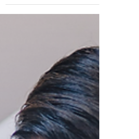
steht meist bereits unter spürbarem Druck.
Die Belastung ist dauerhaft hoch, Erholung
funktioniert nicht mehr richtig und der Alltag
fühlt sich zunehmend anstrengend an. In
dieser Situation stellen sich viele konkrete
Fragen: Welche Symptome sind typisch? Wer
kann helfen? Wie lange dauert eine Erholung
– und wie kommt man überhaupt an
Unterstützung? Burnout ist kein plötzliches
Ereignis, sondern entwickelt sich über einen
längeren Ze