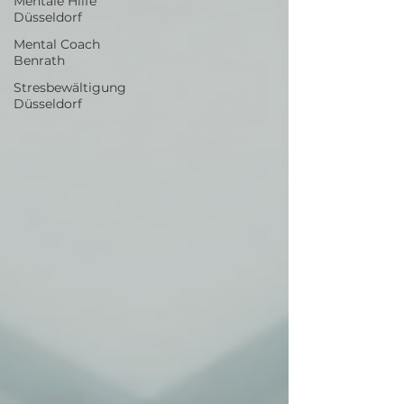
Mentale Hilfe
Düsseldorf
Mental Coach
Benrath
Stresbewältigung
Düsseldorf