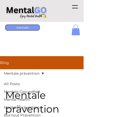
Kontakt
Blog
Mentale prävention
All Posts
Mentale
Mentale Gesundheit
Mental Health
prävention
Mentale prävention
Burnout Prävention