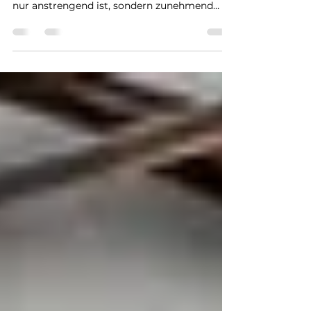
MentalGO I Mentale Gesundheit Immer mehr
Menschen erleben, dass ihr Job nicht mehr
nur anstrengend ist, sondern zunehmend
psychisch belastend wird. Was früher als
„normaler Stress“ abgetan wurde, fühlt sich
heute oft anders an: intensiver, dauerhafter
und schwerer abschaltbar. Begriffe wie
Burnout durch Arbeit, toxischer Arbeitsplatz
oder Work-Life-Balance Probleme
beschreiben dabei keine Modeerscheinung,
sondern reale Belastungszustände, die sich
langsam entwickeln und oft l