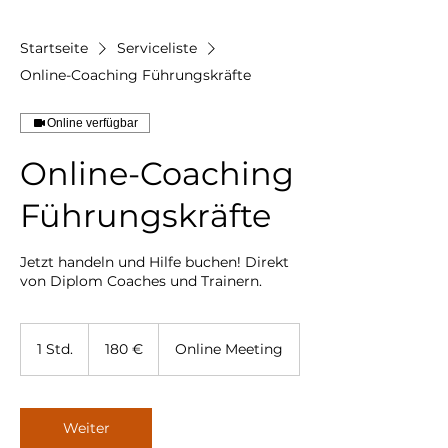
Startseite
Serviceliste
Online-Coaching Führungskräfte
Online verfügbar
Online-Coaching
Führungskräfte
Jetzt handeln und Hilfe buchen! Direkt
von Diplom Coaches und Trainern.
180
Euro
1 Std.
1
180 €
Online Meeting
S
t
d
Weiter