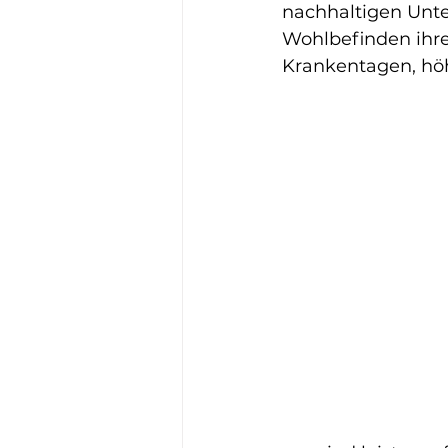
Mental Coach Benrath
Str
nachhaltigen Unte
Wohlbefinden ihre
Krankentagen, höh