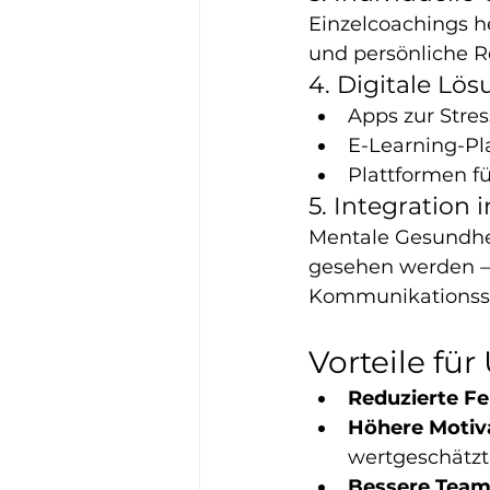
Einzelcoachings h
und persönliche R
4. Digitale Lö
Apps zur Stre
E-Learning-Pl
Plattformen f
5. Integration
Mentale Gesundhei
gesehen werden – v
Kommunikationsst
Vorteile fü
Reduzierte Fe
Höhere Motiva
wertgeschätzt
Bessere Tea