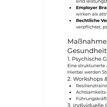
sind leistungs
Employer Bra
wirken als at
Rechtliche V
verpflichtet, 
Maßnahmen 
Gesundheit
1. Psychische 
Eine strukturierte
Hierbei werden St
2. Workshops 
Resilienztrain
Achtsamkeits
Führungskräft
3. Individuell