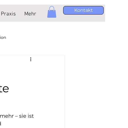
Kontakt
Praxis
Mehr
ion
sundheit Unternehmen
erater
te
 Düsseldorf
mehr – sie ist 
 