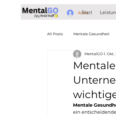
Start
Leistu
Anmelden
All Posts
Mentale Gesundheit
MentalGO
1. Okt.
Mentale Gesundheit Arbeitsplat
Mentale
Mental Health Düsseldorf
M
Unterne
wichtiger
Burnout Hilfe Düsseldorf
M
Mentale Gesundhe
ein entscheidender