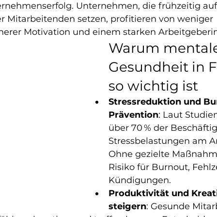
esbewältigung Düsseldorf
rnehmenserfolg. Unternehmen, die frühzeitig auf
r Mitarbeitenden setzen, profitieren von weniger 
erer Motivation und einem starken Arbeitgeber
Warum mentale
Gesundheit in 
so wichtig ist
Stressreduktion und Bu
Prävention
: Laut Studie
über 70 % der Beschäftig
Stressbelastungen am Arb
Ohne gezielte Maßnahme
Risiko für Burnout, Fehlz
Kündigungen.
Produktivität und Kreati
steigern
: Gesunde Mitar