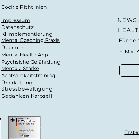
Cookie Richtlinien
NEWSL
Impressum
Datenschutz
HEALT
KI Implementierung
Mental Coaching Praxis
Für de
Über uns
E-Mail-
Mental Health App
Psychsiche Gefährdung
Mentale Stärke
Achtsamkeitstraining
Überlastung
Stressbewältigung
Gedanken Karosell
Erst