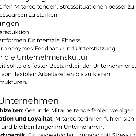
elfen Mitarbeitenden, Stresssituationen besser zu
essourcen zu stärken.
sungen
ssreduktion
attformen für mentale Fitness
ür anonymes Feedback und Unterstützung
 in die Unternehmenskultur
t sollte als fester Bestandteil der Unternehmenss
on flexiblen Arbeitszeiten bis zu klaren 
rukturen.
r Unternehmen
hlzeiten
: Gesunde Mitarbeitende fehlen weniger.
tion und Loyalität
: Mitarbeiter:innen fühlen sich 
 und bleiben länger im Unternehmen.
mdynamik
: Ein respektvoller Umgang mit Stress u