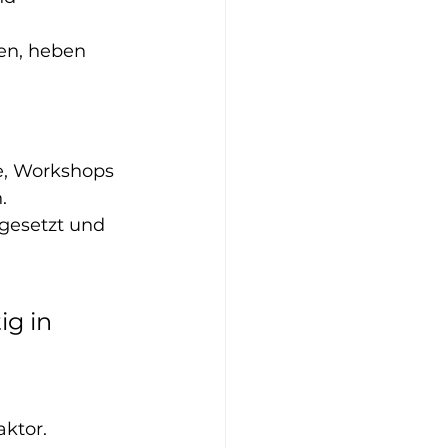
ren, heben 
, Workshops 
. 
gesetzt und 
g in 
ktor. 