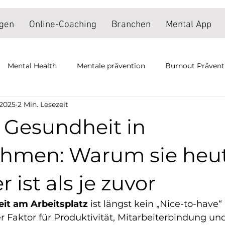
ngen
Online-Coaching
Branchen
Mental App
Mental Health
Mentale prävention
Burnout Prävent
 2025
2 Min. Lesezeit
z
Mental Health
Mentale Gesundheit
Mentale Ge
 Gesundheit in
entale Gesundheit Düsseldorf
Mentale Gesundheit Steuerb
hmen: Warum sie heu
 ist als je zuvor
edntal Coach
Mental Coach Düsseldorf
Mentale Hilfe
it am Arbeitsplatz
 ist längst kein „Nice-to-have“ 
 Faktor für Produktivität, Mitarbeiterbindung und