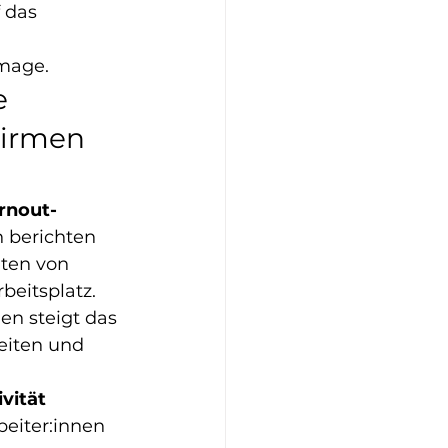
 das 
image.
 
Firmen 
rnout-
n berichten 
ten von 
eitsplatz. 
n steigt das 
eiten und 
vität 
beiter:innen 