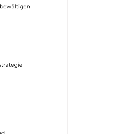
 bewältigen 
trategie 
nd 