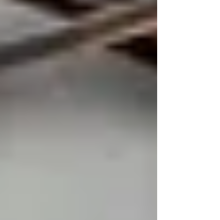
heute oft anders an: intensiver, dauerhafter
und schwerer abschaltbar. Begriffe wie
Burnout durch Arbeit, toxischer Arbeitsplatz
oder Work-Life-Balance Probleme
beschreiben dabei keine Modeerscheinung,
sondern reale Belastungszustände, die sich
langsam entwickeln und oft l