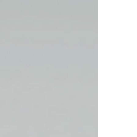
Ob im Beruf, im Spitzensport oder im
Privatleben – wer langfristig erfolgreich sein
und gleichzeitig gesund bleiben will, benötigt
echte mentale Stärke. Hier setzt die Mental
Praxis MentalGO an. Als etablierter Premium-
Anbieter für Mental Coaching in