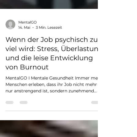
MentalGO
14. Mai
3 Min. Lesezeit
Wenn der Job psychisch zu
viel wird: Stress, Überlastung
und die leise Entwicklung
von Burnout
MentalGO I Mentale Gesundheit Immer mehr
Menschen erleben, dass ihr Job nicht mehr
nur anstrengend ist, sondern zunehmend
psychisch belastend wird. Was früher als
„normaler Stress“ abgetan wurde, fühlt sich