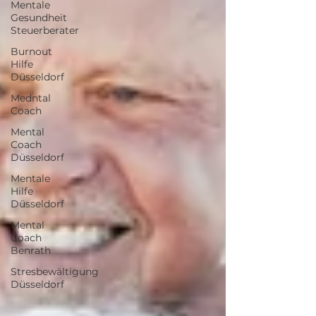
Mentale
Gesundheit
Steuerberater
Burnout
Hilfe
Düsseldorf
Medntal
Coach
Mental
Coach
Düsseldorf
Mentale
Hilfe
Düsseldorf
Mental
Coach
Benrath
Stresbewältigung
Düsseldorf