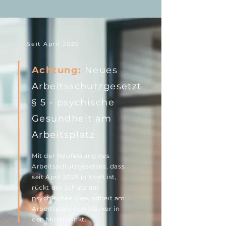
Seit April 2025
Achtung:
Neues
Arbeitsschutzgesetzt
§ 5 - psychische
Gesundheit am
Arbeitsplatz
Mit der Neufassung des
Arbeitsschutzgesetzes, dass
seit April 2025 in Kraft ist,
rückt der Schutz der
psychischen Gesundheit am
Arbeitsplatz nun stärker in
den Mittelpunkt.