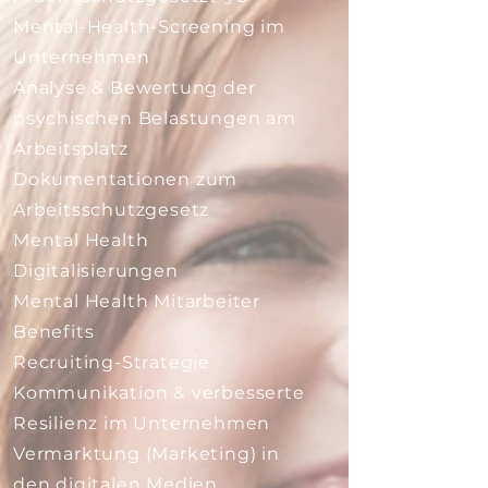
​Mental-Health-Screening im
Unternehmen
Analyse & Bewertung der
psychischen Belastungen am
Arbeitsplatz
Dokumentationen zum
Arbeitsschutzgesetz
Mental Health
Digitalisierungen
Mental Health Mitarbeiter
Benefits
Recruiting-Strategie
Kommunikation & verbesserte
Resilienz im Unternehmen
Vermarktung (Marketing) in
den digitalen Medien