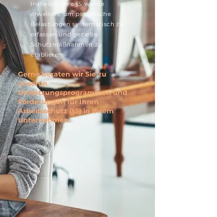
Insbesondere §5 wurde
erweitert, um psychische
Belastungen systematisch zu
erfassen und gezielte
Schutzmaßnahmen zu
etablieren.
Gerne beraten wir Sie zu
unseren
Umsetzungsprogrammen und
Förderungen für Ihren
Arbeitsschutz (§5) in Ihrem
Unternehmen.