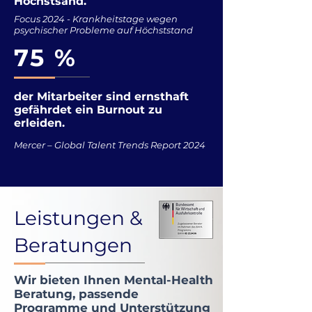
Höchstsand.
Focus 2024 - Krankheitstage wegen
psychischer Probleme auf Höchststand
75 %
der Mitarbeiter sind ernsthaft
gefährdet ein Burnout zu
erleiden.
Mercer – Global Talent Trends Report 2024
Leistungen &
Beratungen
Wir bieten Ihnen Mental-Health
Beratung, passende
Programme und Unterstützung