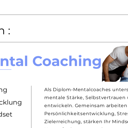
n :
ental Coaching
ing
Als Diplom-Mentalcoaches unterst
mentale Stärke, Selbstvertrauen 
icklung
entwickeln. Gemeinsam arbeiten 
dset
Persönlichkeitsentwicklung, Str
Zielerreichung, stärken Ihr Minds