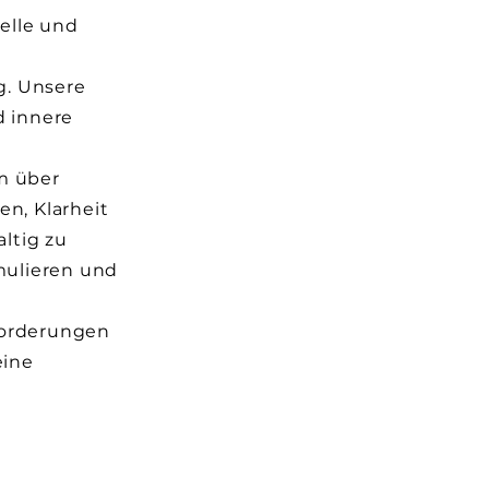
elle und
g. Unsere
d innere
m über
en, Klarheit
ltig zu
rmulieren und
forderungen
eine