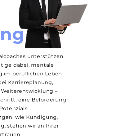
ing
talcoaches unterstützen
tige dabei, mentale
ng im beruflichen Leben
bei Karriereplanung,
r Weiterentwicklung –
schritt, eine Beförderung
Potenzials.
ngen, wie Kündigung,
, stehen wir an Ihrer
ertrauen