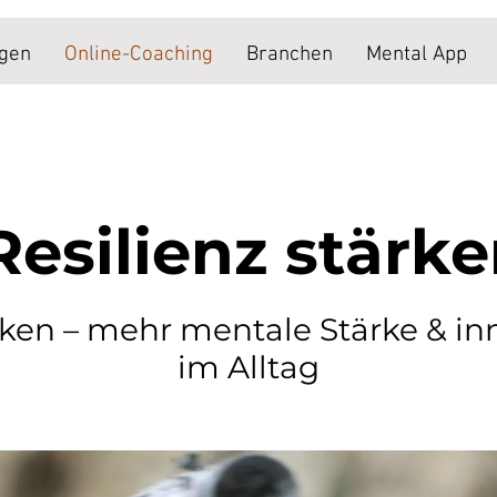
ngen
Online-Coaching
Branchen
Mental App
Resilienz stärk
rken – mehr mentale Stärke & inn
im Alltag