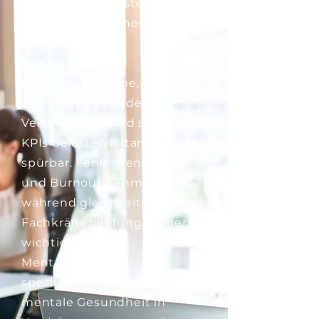
Versicherungen stehen
täglich unter hohem
Leistungsdruck:
anspruchsvolle
Kundengespräche,
emotionale Schadenfälle,
Vertriebsziele und strenge
KPIs belasten Mitarbeitende
spürbar. Fehlzeiten, Stress
und Burnout nehmen zu –
während gleichzeitig
Fachkräftebindung immer
wichtiger wird.
MentalGO ist Ihr
spezialisierter Partner für
mentale Gesundheit in