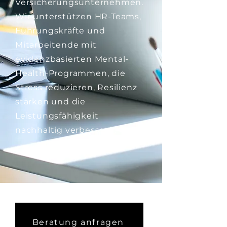
Versicherungsunternehmen.
Wir unterstützen HR-Teams,
Führungskräfte und
Mitarbeitende mit
evidenzbasierten Mental-
Health-Programmen, die
Stress reduzieren, Resilienz
stärken und die
Leistungsfähigkeit
nachhaltig verbessern.
Beratung anfragen