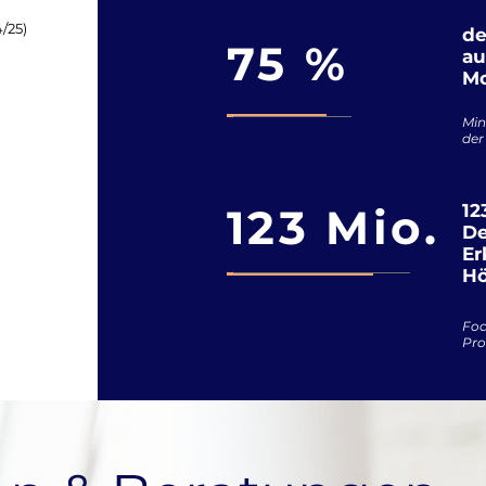
/25)
de
75 %
au
Mo
Min
der
123 Mio.
12
De
Er
Hö
Foc
Pro