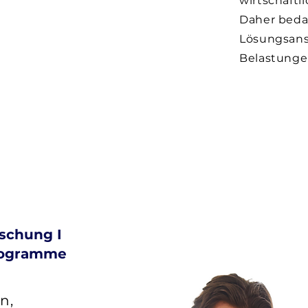
wirtschaftl
Daher bedar
Lösungsans
Belastungen
schung I
ogramme
n,