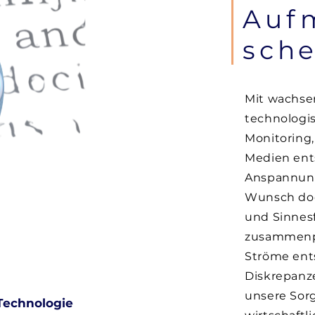
Auf
sch
Mit wachse
technologi
Monitoring,
Medien ent
VISIO
Anspannung
Wunsch doc
und Sinnes
zusammenpr
Ströme ent
Diskrepanze
unsere Sor
Technologie