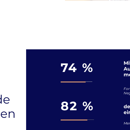
74 %
Mi
Au
me
For
Neg
de
82 %
de
hen
ei
Mer