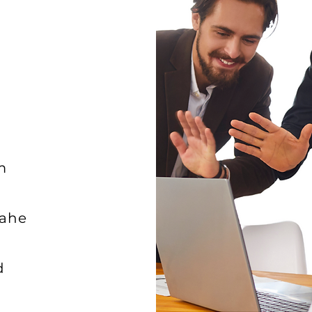
r
m
nahe
d