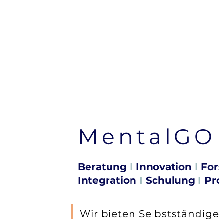
MentalGO
Beratung
I
Innovation
I
For
Integration
I
Schulung
I
Pr
Wir bieten Selbstständige