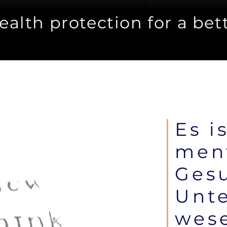
alth protection for a bet
Es i
men
Gesu
Unt
wese