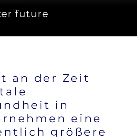
ter future
st an der Zeit
tale
ndheit in
ernehmen eine
ntlich größere