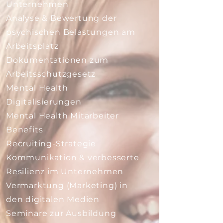
Unternehmen
Analyse & Bewertung der
psychischen Belastungen am
Arbeitsplatz
Dokumentationen zum
Arbeitsschutzgesetz
Mental Health
Digitalisierungen
Mental Health Mitarbeiter
Benefits
Recruiting-Strategie
Kommunikation & verbesserte
Resilienz im Unternehmen
Vermarktung (Marketing) in
den digitalen Medien
Seminare zur Ausbildung