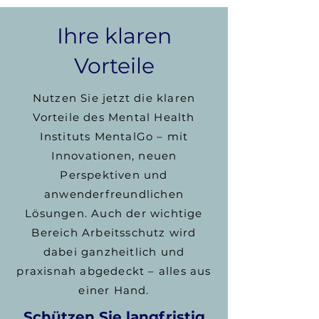
Ihre klaren
Vorteile
Nutzen Sie jetzt die klaren
Vorteile des Mental Health
Instituts MentalGo – mit
Innovationen, neuen
Perspektiven und
anwenderfreundlichen
Lösungen. Auch der wichtige
Bereich Arbeitsschutz wird
dabei ganzheitlich und
praxisnah abgedeckt – alles aus
einer Hand.
Schützen Sie langfristig