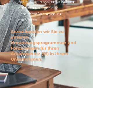
Belastungen systematisch zu
erfassen und gezielte
Schutzmaßnahmen zu
etablieren.
Gerne beraten wir Sie zu
unseren
Umsetzungsprogrammen und
Förderungen für Ihren
Arbeitsschutz (§5) in Ihrem
Unternehmen.