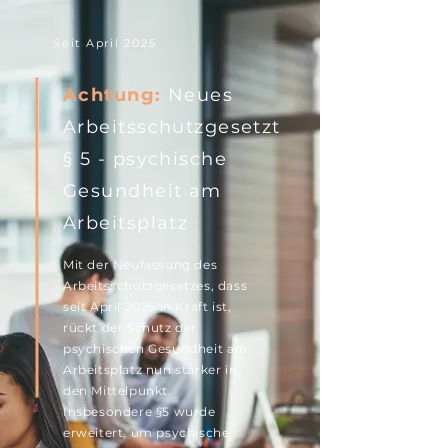
Seit April 2025
Achtung:
Neues
Arbeitsschutzgesetzt
§ 5 - psychische
Gesundheit am
Arbeitsplatz
Mit der Neufassung des
Arbeitsschutzgesetzes, dass
seit April 2025 in Kraft ist,
rückt der Schutz der
psychischen Gesundheit am
Arbeitsplatz nun stärker in
den Mittelpunkt.
Insbesondere §5 wurde
erweitert, um psychische