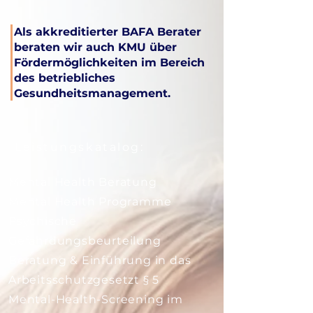
Als akkreditierter BAFA Berater
beraten wir auch KMU über
Fördermöglichkeiten im Bereich
des betriebliches
Gesundheitsmanagement.
Leistungskatalog:
Mental Health Beratung
Mental Health Programme
Psychische
Gefährdungsbeurteilung
Beratung & Einführung in das
Arbeitsschutzgesetzt § 5
​Mental-Health-Screening im