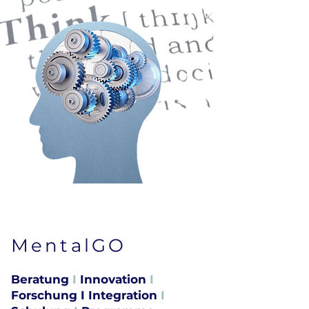
MentalGO
Beratung
I
Innovation
I
Forschung I Integration
I