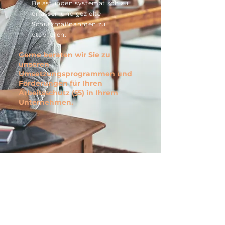
Belastungen systematisch zu
erfassen und gezielte
Schutzmaßnahmen zu
etablieren.
Gerne beraten wir Sie zu
unseren
Umsetzungsprogrammen und
Förderungen für Ihren
Arbeitsschutz (§5) in Ihrem
Unternehmen.