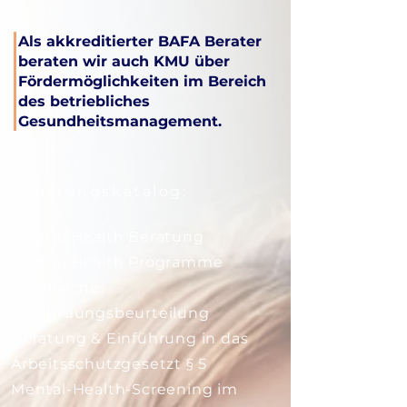
Als akkreditierter BAFA Berater
beraten wir auch KMU über
Fördermöglichkeiten im Bereich
des betriebliches
Gesundheitsmanagement.
Leistungskatalog:
Mental Health Beratung
Mental Health Programme
Psychische
Gefährdungsbeurteilung
Beratung & Einführung in das
Arbeitsschutzgesetzt § 5
​Mental-Health-Screening im