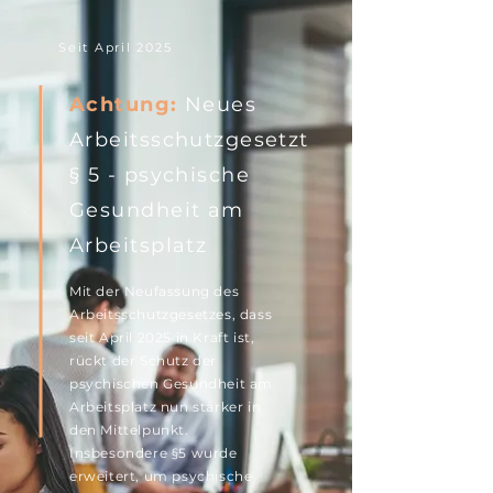
Seit April 2025
Achtung:
Neues
Arbeitsschutzgesetzt
§ 5 - psychische
Gesundheit am
Arbeitsplatz
Mit der Neufassung des
Arbeitsschutzgesetzes, dass
seit April 2025 in Kraft ist,
rückt der Schutz der
psychischen Gesundheit am
Arbeitsplatz nun stärker in
den Mittelpunkt.
Insbesondere §5 wurde
erweitert, um psychische