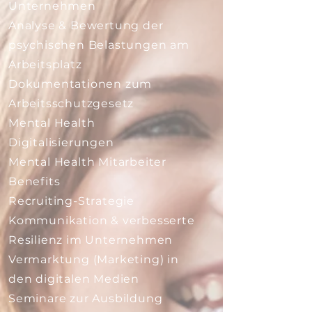
Unternehmen
Analyse & Bewertung der
psychischen Belastungen am
Arbeitsplatz
Dokumentationen zum
Arbeitsschutzgesetz
Mental Health
Digitalisierungen
Mental Health Mitarbeiter
Benefits
Recruiting-Strategie
Kommunikation & verbesserte
Resilienz im Unternehmen
Vermarktung (Marketing) in
den digitalen Medien
Seminare zur Ausbildung