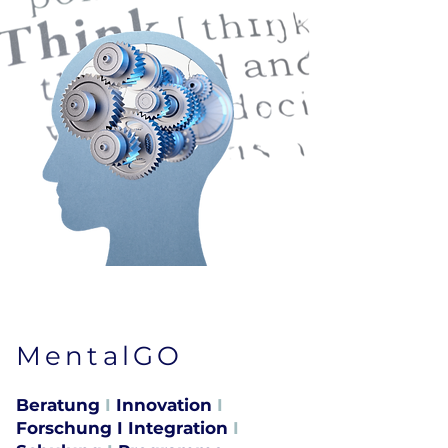
MentalGO
Beratung
I
Innovation
I
Forschung I Integration
I