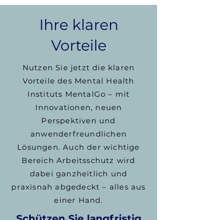
Ihre klaren
Vorteile
Nutzen Sie jetzt die klaren
Vorteile des Mental Health
Instituts MentalGo – mit
Innovationen, neuen
Perspektiven und
anwenderfreundlichen
Lösungen. Auch der wichtige
Bereich Arbeitsschutz wird
dabei ganzheitlich und
praxisnah abgedeckt – alles aus
einer Hand.
Schützen Sie langfristig