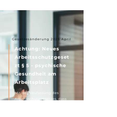
Gesetzesänderung 2025 April
Achtung: Neues
Arbeitsschutzgeset
zt § 5 - psychische
Gesundheit am
Arbeitsplatz
Mit der Neufassung des
Arbeitsschutzgesetzes, dass
seit April 2025 in Kraft ist,
rückt der Schutz der
psychischen Gesundheit