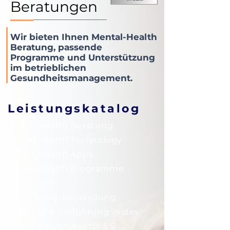
Beratungen
Wir bieten Ihnen Mental-Health
Beratung, passende
Programme und Unterstützung
im betrieblichen
Gesundheitsmanagement.
Leistungskatalog
Mental Health Beratung
Mental Health Technology
Mental Health Apps
Mental Health Programme
Psychische
Gefährdungsbeurteilung
Beratung & Einführung in das
Arbeitsschutzgesetzt § 5