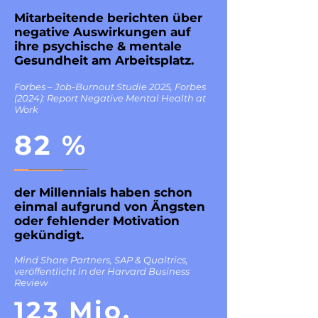
Mitarbeitende berichten über
negative Auswirkungen auf
ihre psychische & mentale
Gesundheit am Arbeitsplatz.
Forbes – Job-Burnout Studie 2025, Forbes
(2024): Report Negative Mental Health at
Work
82 %
der Millennials haben schon
einmal aufgrund von Ängsten
oder fehlender Motivation
gekündigt.
Mind Share Partners, SAP & Qualtrics,
veröffentlicht in der Harvard Business
Review
123 Mio.