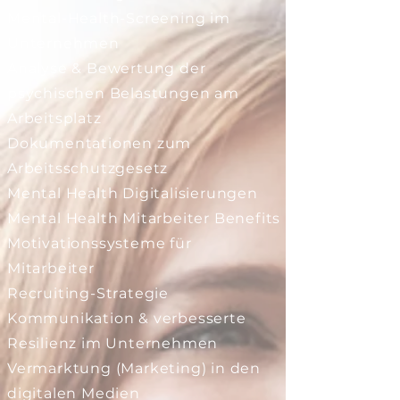
​Mental-Health-Screening im
Unternehmen
Analyse & Bewertung der
psychischen Belastungen am
Arbeitsplatz
Dokumentationen zum
Arbeitsschutzgesetz
Mental Health Digitalisierungen
Mental Health Mitarbeiter Benefits
Motivationssysteme für
Mitarbeiter
Recruiting-Strategie
Kommunikation & verbesserte
Resilienz im Unternehmen
Vermarktung (Marketing) in den
digitalen Medien